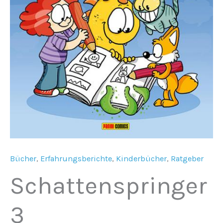
Bücher
,
Erfahrungsberichte
,
Kinderbücher
,
Ratgeber
Schattenspringer
3