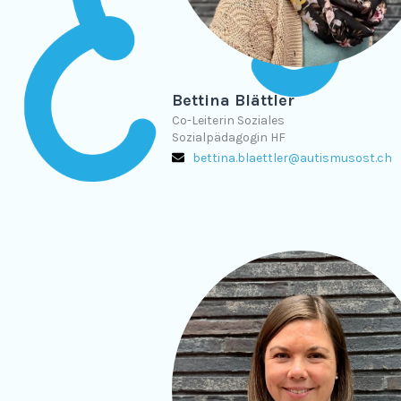
Bettina Blättler
Co-Leiterin Soziales
Sozialpädagogin HF
bettina.blaettler@autismusost.ch