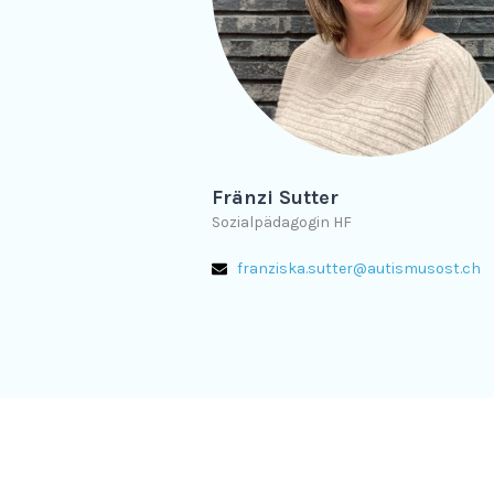
Fränzi Sutter
Sozialpädagogin HF
franziska.sutter@autismusost.ch