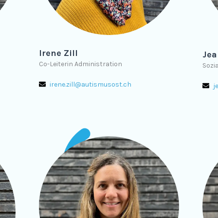
Irene Zill
Jea
Co-Leiterin Administration
Sozi
irene.zill@autismusost.ch
j