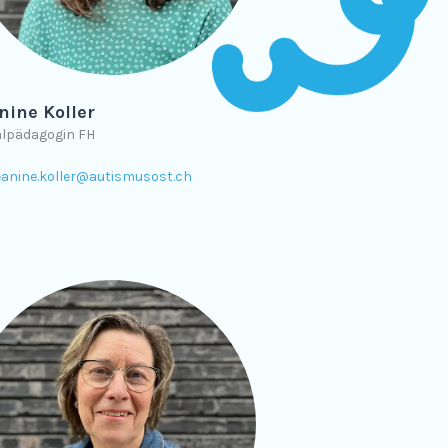
nine Koller
alpädagogin FH
eanine.koller@autismusost.ch