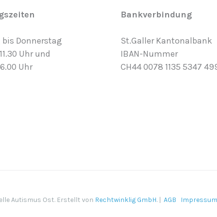
gszeiten
Bankverbindung
 bis Donnerstag
St.Galler Kantonalbank
 11.30 Uhr und
IBAN-Nummer
16.00 Uhr
CH44 0078 1135 5347 49
lle Autismus Ost. Erstellt von
Rechtwinklig GmbH
. |
AGB
Impressu