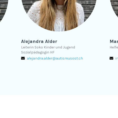
Alejandra Alder
Mar
Leiterin Soko Kinder und Jugend
Helf
Sozialpädagogin HF
alejandra.alder@autismusost.ch
i